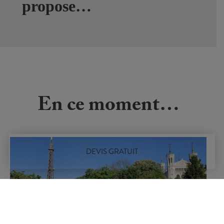
propose…
En ce moment…
DEVIS GRATUIT